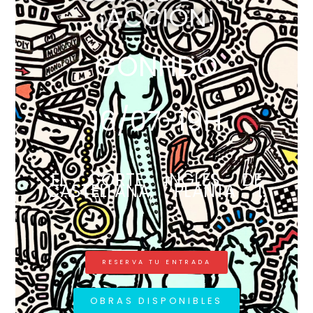
¡ACCIÓN!
GONHDO
16/07-19H
EL CORTE INGLÉS DE
CASTELLANA, PLANTA 1.
RESERVA TU ENTRADA
OBRAS DISPONIBLES