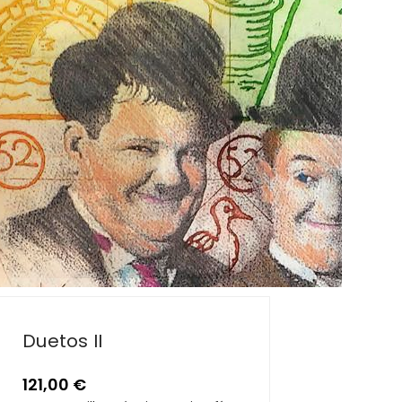
Duetos II
121,00
€