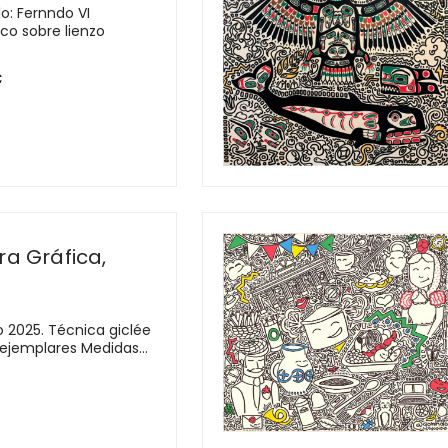
o: Fernndo VI
ico sobre lienzo
€
ra Gráfica,
o 2025. Técnica giclée
 ejemplares Medidas...