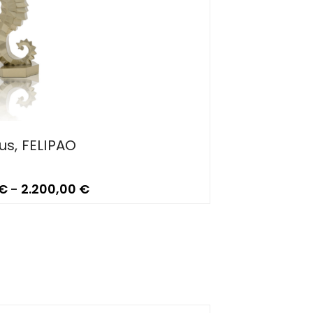
ius, FELIPAO
€
-
2.200,00
€