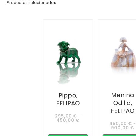
Productos relacionados
Menina
Pippo,
Odilia,
FELIPAO
FELIPAO
295,00
€
-
450,00
€
450,00
€
900,00
€