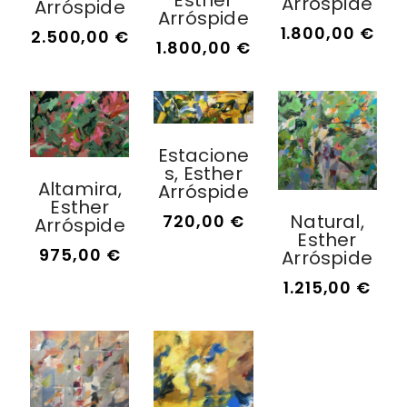
Esther
Arróspide
Arróspide
Arróspide
1.800,00
€
2.500,00
€
1.800,00
€
Estacione
S, Esther
Altamira,
Arróspide
Esther
Natural,
720,00
€
Arróspide
Esther
975,00
€
Arróspide
1.215,00
€