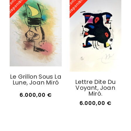
a
d
a
d
Le Grillon Sous La
Lettre Dite Du
Lune, Joan Miró
Voyant, Joan
Miró.
6.000,00
€
6.000,00
€