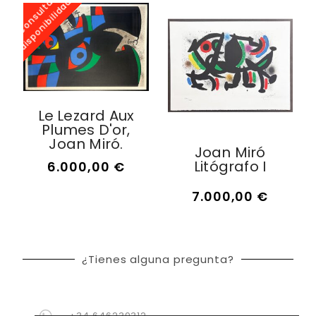
C
o
n
s
u
l
t
r
d
i
s
p
o
n
i
b
i
l
i
d
a
a
d
Le Lezard Aux
Plumes D'or,
Joan Miró.
Joan Miró
Litógrafo I
6.000,00
€
7.000,00
€
¿Tienes alguna pregunta?
+34 646239312