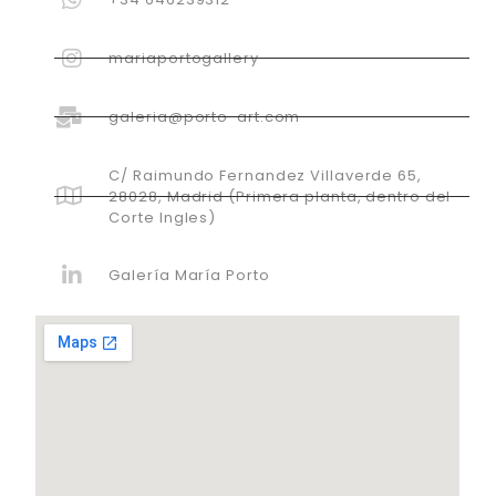
mariaportogallery
galeria@porto-art.com
C/ Raimundo Fernandez Villaverde 65,
28028, Madrid (Primera planta, dentro del
Corte Ingles)
Galería María Porto