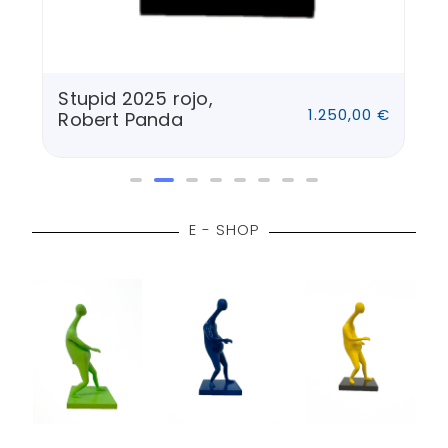
Stupid 2025 azul,
,00
€
1.250,00
€
Robert Panda
E - SHOP