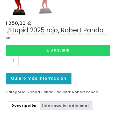
1.250,00
€
Stupid 2025 rojo, Robert Panda
Robert Panda, Técnica: Resina, Tamaño 24 x 26 x 50
cm
ADQUIRIR
Quiero más información
Categoría:
Robert Panda
Etiqueta:
Robert Panda
Descripción
Información adicional