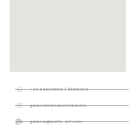
+34 646239312 / 662104113
galeriamariaportobardia
galeria@porto-art.com