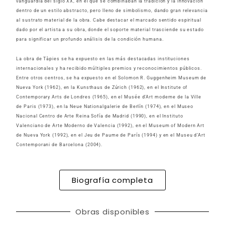
vanguardia del siglo XX, en el que se combinaban la tradición y la innovación
dentro de un estilo abstracto, pero lleno de simbolismo, dando gran relevancia
al sustrato material de la obra. Cabe destacar el marcado sentido espiritual
dado por el artista a su obra, donde el soporte material trasciende su estado
para significar un profundo análisis de la condición humana.
La obra de Tàpies se ha expuesto en las más destacadas instituciones
internacionales y ha recibido múltiples premios y reconocimientos públicos.
Entre otros centros, se ha expuesto en el Solomon R. Guggenheim Museum de
Nueva York (1962), en la Kunsthaus de Zúrich (1962), en el Institute of
Contemporary Arts de Londres (1965), en el Musée d’Art moderne de la Ville
de Paris (1973), en la Neue Nationalgalerie de Berlín (1974), en el Museo
Nacional Centro de Arte Reina Sofía de Madrid (1990), en el Instituto
Valenciano de Arte Moderno de Valencia (1992), en el Museum of Modern Art
de Nueva York (1992), en el Jeu de Paume de París (1994) y en el Museu d’Art
Contemporani de Barcelona (2004).
Biografía completa
Obras disponibles