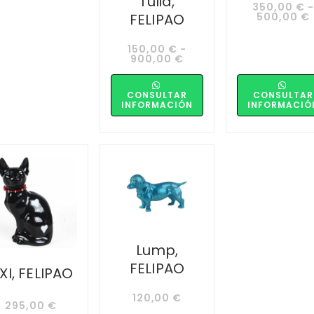
Tulia,
350,00
€
-
500,00
€
FELIPAO
150,00
€
-
900,00
€
CONSULTAR
CONSULTAR
INFORMACIÓN
INFORMACIÓ
Lump,
FELIPAO
XI, FELIPAO
120,00
€
295,00
€