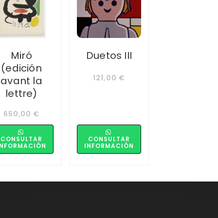
Miró
Duetos III
(edición
121,00
€
avant la
lettre)
650,00
€
CONSULTAR
CONSULTAR
INFORMACIÓN
INFORMACIÓN