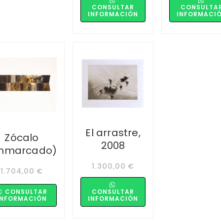
CONSULTAR
CONSULTA
INFORMACIÓN
INFORMACI
El arrastre,
Zócalo
2008
nmarcado)
1.300,00
€
1.704,00
€
CONSULTAR
CONSULTAR
INFORMACIÓN
INFORMACIÓN