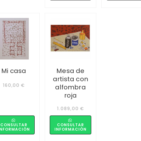
Mi casa
Mesa de
artista con
160,00
€
alfombra
roja
1.089,00
€
CONSULTAR
CONSULTAR
INFORMACIÓN
INFORMACIÓN