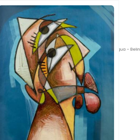
Inicio
>
Belin
>
Gotas de agua – Belin