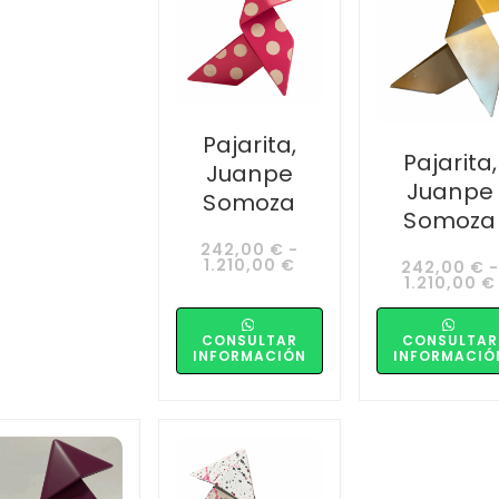
Pajarita,
Pajarita,
Juanpe
Juanpe
Somoza
Somoza
242,00
€
-
1.210,00
€
242,00
€
-
1.210,00
€
CONSULTAR
CONSULTAR
INFORMACIÓN
INFORMACIÓ