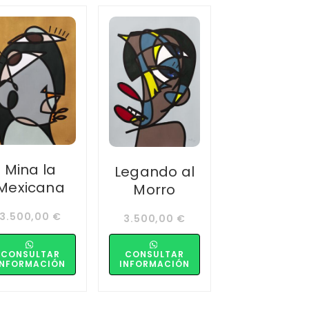
Mina la
Legando al
Mexicana
Morro
3.500,00
€
3.500,00
€
CONSULTAR
CONSULTAR
INFORMACIÓN
INFORMACIÓN