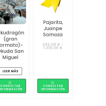
Pajarita,
Juanpe
kudragón
Somoza
(gran
formato)-
242,00
€
-
1.210,00
€
Okuda San
Miguel
LEER MÁS
CONSULTAR
CONSULTAR
INFORMACIÓN
INFORMACIÓN