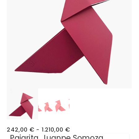
242,00
€
-
1.210,00
€
Pajarita, Juanpe Somoza