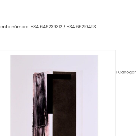
iguiente número: +34 646239312 / +34 662104113
Inicio
>
Rafael Canogar
>
Rastrojera, Rafael Canogar