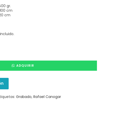
400 gr.
 100 cm
120 cm
incluido.
ADQUIRIR
ón
tiquetas:
Grabado
,
Rafael Canogar