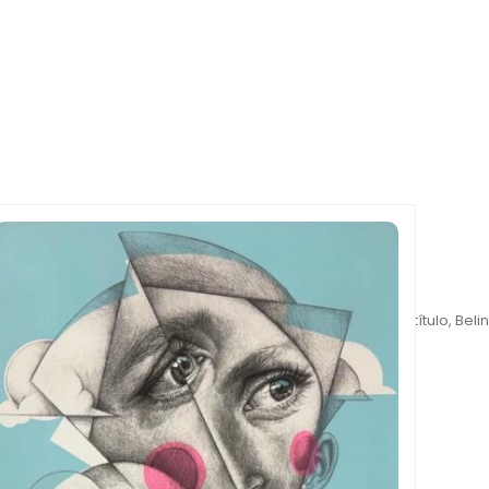
Inicio
>
Belin
>
Sin título, Belin