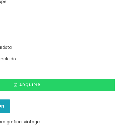
apel
rtista
incluido
ADQUIRIR
ón
bra grafica
,
vintage