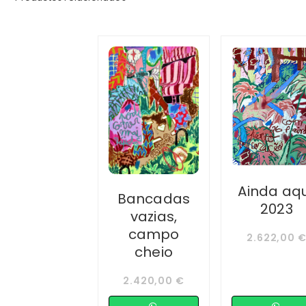
Ainda aqu
Bancadas
2023
vazias,
campo
2.622,00
cheio
2.420,00
€