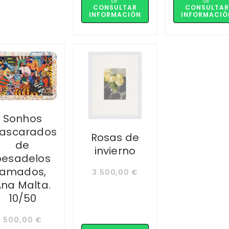
CONSULTAR
CONSULTAR
INFORMACIÓN
INFORMACIÓ
Sonhos
ascarados
Rosas de
de
invierno
pesadelos
amados,
3.500,00
€
na Malta.
10/50
500,00
€