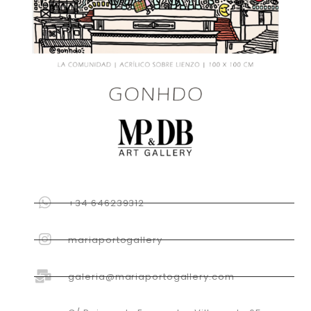
+34 646239312
mariaportogallery
galeria@mariaportogallery.com