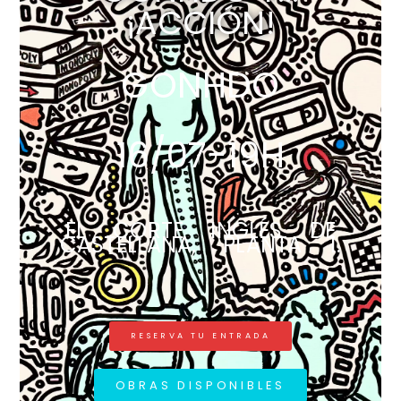
¡ACCIÓN!
GONHDO
16/07-19H
EL CORTE INGLÉS DE
CASTELLANA, PLANTA 1.
RESERVA TU ENTRADA
OBRAS DISPONIBLES