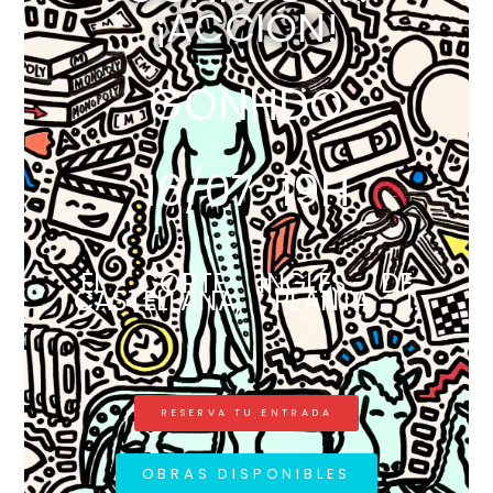
¡ACCIÓN!
GONHDO
16/07-19H
EL CORTE INGLÉS DE
CASTELLANA, PLANTA 1.
RESERVA TU ENTRADA
OBRAS DISPONIBLES