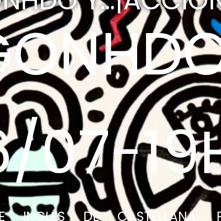
NHDO Y...¡ACCIÓN
GONHD
6/07-19
E INGLÉS DE CASTELLANA, P