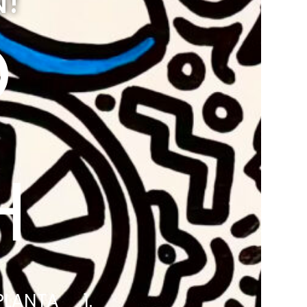
!
O
H
LANTA 1.