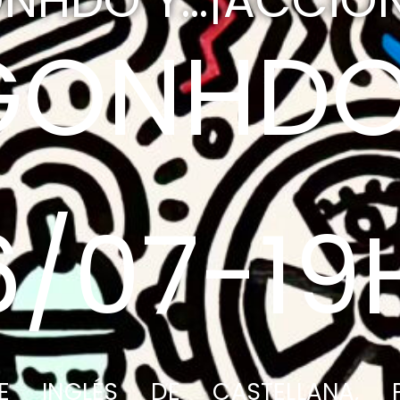
NHDO Y...¡ACCIÓN
GONHD
6/07-19
E INGLÉS DE CASTELLANA, P