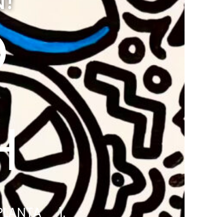
!
O
H
LANTA 1.