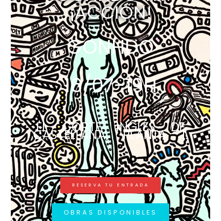
¡ACCIÓN!
GONHDO
16/07-19H
EL CORTE INGLÉS DE
CASTELLANA, PLANTA 1.
RESERVA TU ENTRADA
OBRAS DISPONIBLES