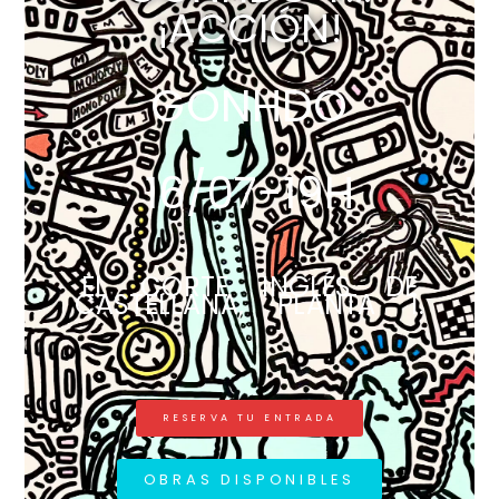
¡ACCIÓN!
GONHDO
16/07-19H
EL CORTE INGLÉS DE
CASTELLANA, PLANTA 1.
RESERVA TU ENTRADA
OBRAS DISPONIBLES