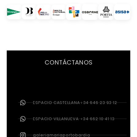
CONTÁCTANOS
ESPACIO CASTELLANA+34 646 23 93 12
ESPACIO VILLANUEVA +34 662 10 41 13
galeriamariaportobardia
galeria@mariaportogallery.com /
info@davidbardia.com