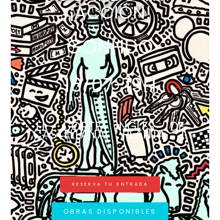
¡ACCIÓN!
GONHDO
16/07-19H
EL CORTE INGLÉS DE
CASTELLANA, PLANTA 1.
RESERVA TU ENTRADA
OBRAS DISPONIBLES