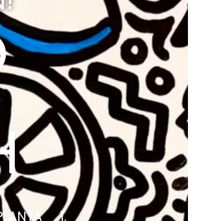
!
O
H
LANTA 1.