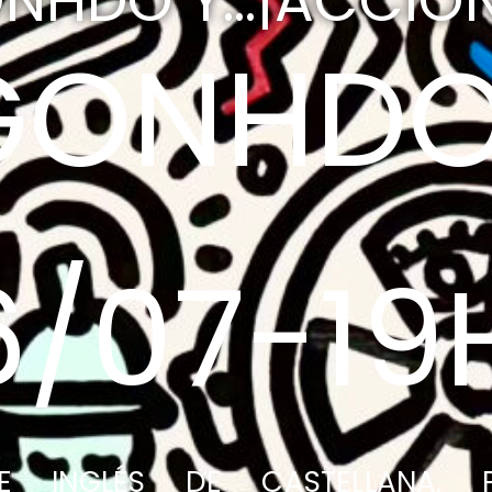
NHDO Y...¡ACCIÓN
GONHD
6/07-19
E INGLÉS DE CASTELLANA, P