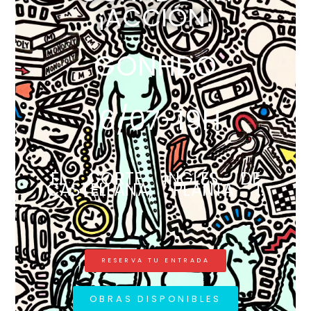
¡ACCIÓN!
GONHDO
16/07-19H
EL CORTE INGLÉS DE
CASTELLANA, PLANTA 1.
RESERVA TU ENTRADA
OBRAS DISPONIBLES