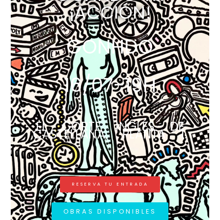
¡ACCIÓN!
GONHDO
16/07-19H
EL CORTE INGLÉS DE
CASTELLANA, PLANTA 1.
RESERVA TU ENTRADA
OBRAS DISPONIBLES