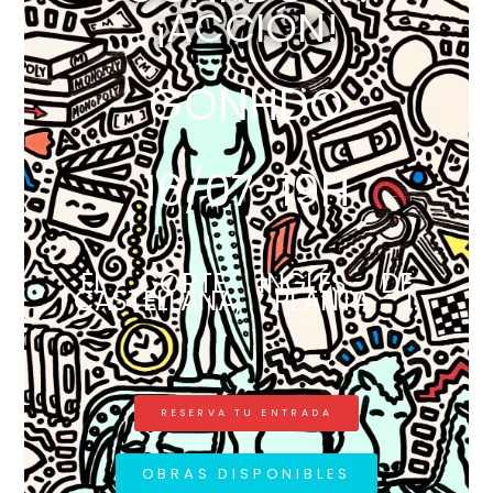
¡ACCIÓN!
GONHDO
16/07-19H
EL CORTE INGLÉS DE
CASTELLANA, PLANTA 1.
RESERVA TU ENTRADA
OBRAS DISPONIBLES