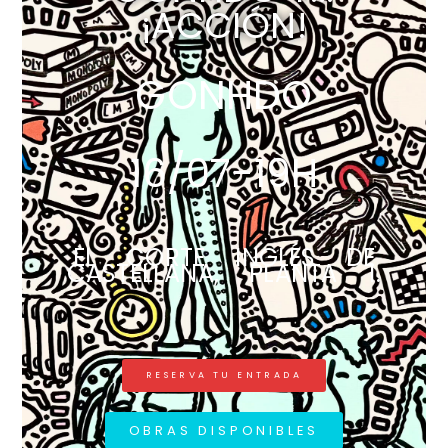
¡ACCIÓN!
GONHDO
16/07-19H
EL CORTE INGLÉS DE
CASTELLANA, PLANTA 1.
RESERVA TU ENTRADA
OBRAS DISPONIBLES