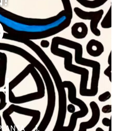
!
O
H
LANTA 1.