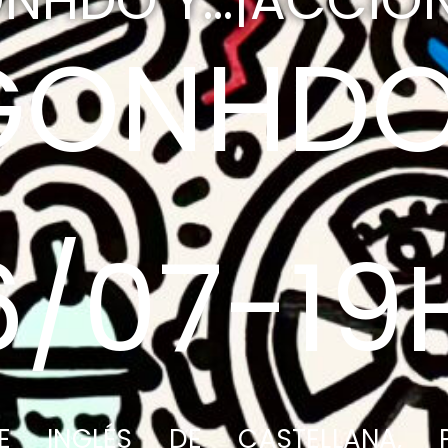
NHDO Y...¡ACCIÓN
GONHD
6/07-19
E INGLÉS DE CASTELLANA, P