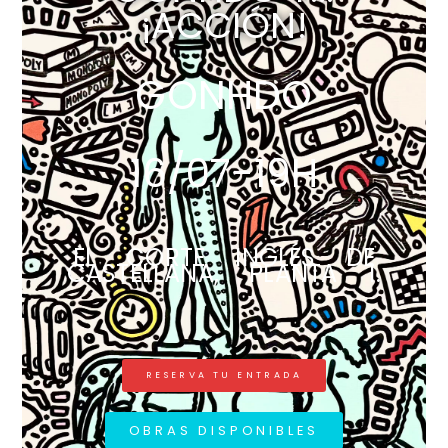
¡ACCIÓN!
GONHDO
16/07-19H
EL CORTE INGLÉS DE
CASTELLANA, PLANTA 1.
RESERVA TU ENTRADA
OBRAS DISPONIBLES