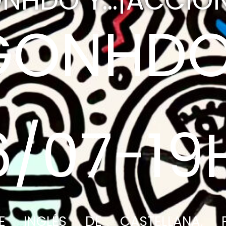
NHDO Y...¡ACCIÓN
GONHD
6/07-19
E INGLÉS DE CASTELLANA, P