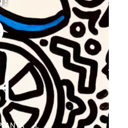
!
O
H
LANTA 1.