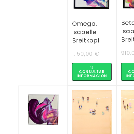
Beta
Omega,
Isab
Isabelle
Brei
Breitkopf
910,
1.150,00
€
CONSULTAR
CO
INFORMACIÓN
INF