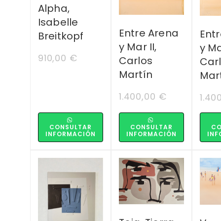
Alpha,
Isabelle
Entre Arena
Ent
Breitkopf
y Mar II,
y Ma
910,00
€
Carlos
Car
Martín
Mar
1.400,00
€
1.40
CONSULTAR
CONSULTAR
CO
INFORMACIÓN
INFORMACIÓN
INF