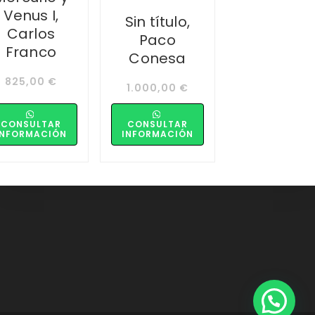
Venus I,
Sin título,
Carlos
Paco
Franco
Conesa
825,00
€
1.000,00
€
CONSULTAR
CONSULTAR
INFORMACIÓN
INFORMACIÓN