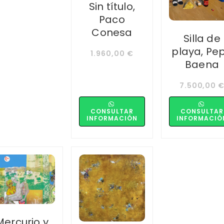
Sin título,
Paco
Conesa
Silla de
playa, Pe
1.960,00
€
Baena
7.500,00
CONSULTAR
CONSULTAR
INFORMACIÓN
INFORMACIÓ
Mercurio y