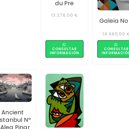
du Pre
13.276,00
€
Galeia No
14.660,00
CONSULTAR
CONSULTAR
INFORMACIÓN
INFORMACIÓ
Ancient
nstanbul Nº
, Alea Pinar