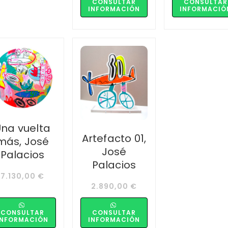
CONSULTAR
CONSULTAR
INFORMACIÓN
INFORMACIÓ
na vuelta
Artefacto 01,
más, José
José
Palacios
Palacios
7.130,00
€
2.890,00
€
CONSULTAR
CONSULTAR
INFORMACIÓN
INFORMACIÓN