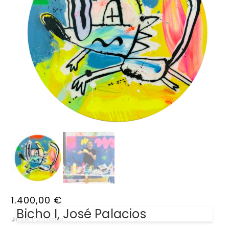
1.400,00
€
Bicho I, José Palacios
José Palacios.