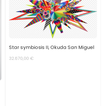
Star symbiosis II, Okuda San Miguel
32.670,00
€