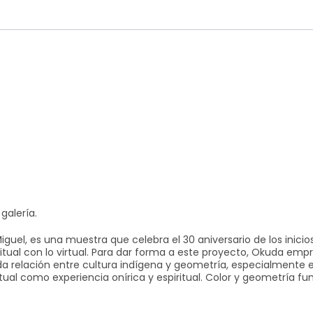
galería.
uel, es una muestra que celebra el 30 aniversario de los inicios d
o ritual con lo virtual. Para dar forma a este proyecto, Okuda emp
nda relación entre cultura indígena y geometría, especialmente el
l ritual como experiencia onírica y espiritual. Color y geometría