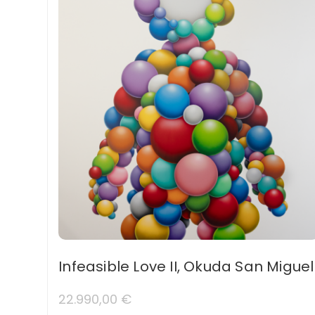
Infeasible Love II, Okuda San Miguel
22.990,00
€