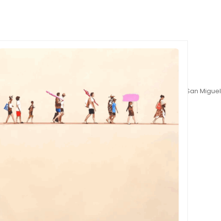
Inicio
>
Okuda San Miguel
>
Chromask IX, Okuda San Miguel