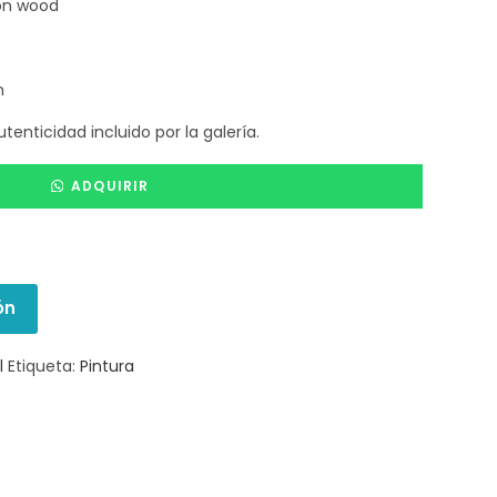
on wood
m
tenticidad incluido por la galería.
ADQUIRIR
ón
l
Etiqueta:
Pintura