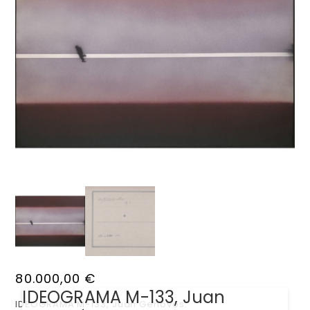
80.000,00
€
IDEOGRAMA M-133, Juan
IDEOGRAMA M-133, Juan Genovés.