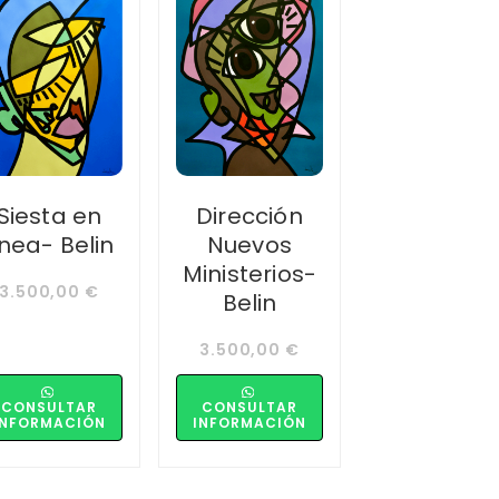
Siesta en
Dirección
ínea- Belin
Nuevos
Ministerios-
3.500,00
€
Belin
3.500,00
€
CONSULTAR
CONSULTAR
INFORMACIÓN
INFORMACIÓN