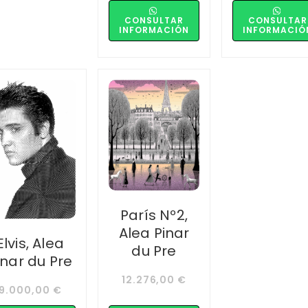
CONSULTAR
CONSULTAR
INFORMACIÓN
INFORMACIÓ
París Nº2,
Alea Pinar
Elvis, Alea
du Pre
inar du Pre
12.276,00
€
9.000,00
€