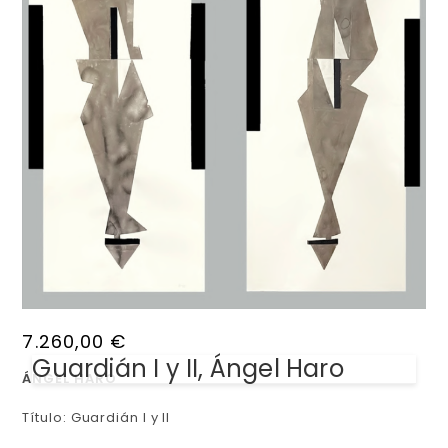
7.260,00
€
Guardián I y II, Ángel Haro
ÁNGEL HARO
Título: Guardián I y II